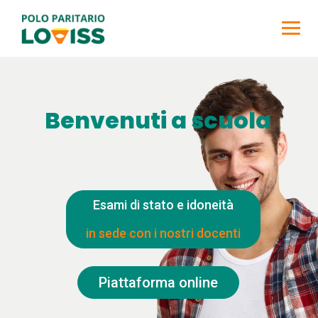
Skip
to
content
Benvenuti a scuola
Esami di stato e idoneità
in sede con i nostri docenti
Piattaforma online