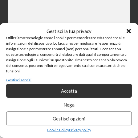
Gestisci la tua privacy
Accetto la
Politica sulla Privacy
Utilizziamo tecnologie come i cookie per memorizzare e/o accedere alle
informazioni del dispositivo. Lo facciamo per migliorare l'esperienza di
navigazione e per mostrare annunci (non) personalizzati. Il consenso a
queste tecnologie ci consentirà di elaborare dati quali il comportamento di
INVIA
navigazione o gli ID univoci su questo sito. Il mancato consenso o la revoca
del consenso possono influire negativamente su alcune caratteristiche e
funzioni.
Gestisci servizi
Accetta
Convenzioni
Nega
Gestisci opzioni
Cookie Policy
Privacy policy