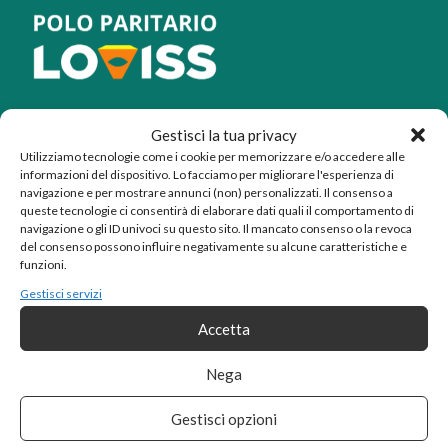
SCUOLE LOVISS SRL
Gestisci la tua privacy
Via Gentile da Mogliano, 21
Utilizziamo tecnologie come i cookie per memorizzare e/o accedere alle
Fermo, 63900 (FM)
informazioni del dispositivo. Lo facciamo per migliorare l'esperienza di
P.iva: 02469770446
navigazione e per mostrare annunci (non) personalizzati. Il consenso a
queste tecnologie ci consentirà di elaborare dati quali il comportamento di
Rea FM-203168
navigazione o gli ID univoci su questo sito. Il mancato consenso o la revoca
del consenso possono influire negativamente su alcune caratteristiche e
funzioni.
I CORSI
Gestisci servizi
Accetta
Nega
ITE Amministrazione Finanza e Marketing
ITE per il Turismo
Gestisci opzioni
ITT Costruzioni Ambiente e Territorio