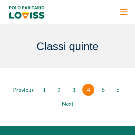
Skip
to
content
Classi quinte
Paginazione
Previous
1
2
3
4
5
6
degli
articoli
Next