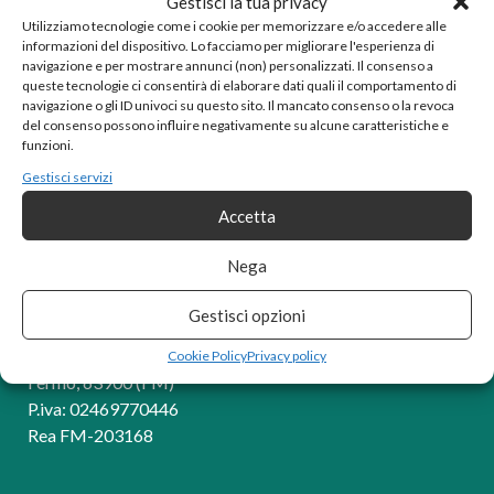
Gestisci la tua privacy
navigation
Giornata
Informativa
Utilizziamo tecnologie come i cookie per memorizzare e/o accedere alle
informazioni del dispositivo. Lo facciamo per migliorare l'esperienza di
internazionale
sul
navigazione e per mostrare annunci (non) personalizzati. Il consenso a
queste tecnologie ci consentirà di elaborare dati quali il comportamento di
contro la
trattamento
navigazione o gli ID univoci su questo sito. Il mancato consenso o la revoca
violenza sulle
dei dati
del consenso possono influire negativamente su alcune caratteristiche e
funzioni.
donne
personali (Art.
Gestisci servizi
14 del
Accetta
Regolamento
Nega
UE 679/2016)
Gestisci opzioni
SCUOLE LOVISS SRL
Via Gentile da Mogliano, 21
Cookie Policy
Privacy policy
Fermo, 63900 (FM)
P.iva: 02469770446
Rea FM-203168